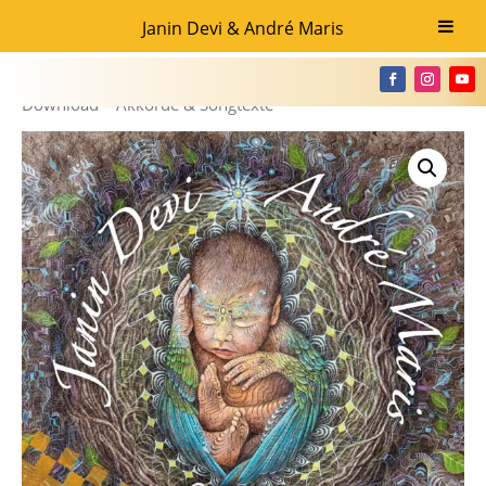
Janin Devi & André Maris
Home
/
Chords & Lyrics
/ Bhaktiprayers 2 Songbook
Download – Akkorde & Songtexte