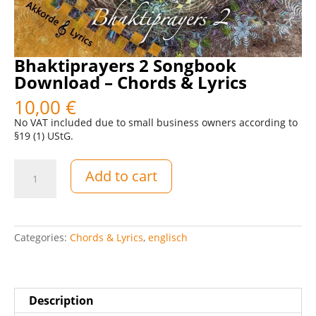
Bhaktiprayers 2 Songbook
Download – Chords & Lyrics
10,00
€
No VAT included due to small business owners according to
§19 (1) UStG.
Bhaktiprayers
Add to cart
2
Songbook
Download
-
Akkorde
Categories:
Chords & Lyrics
,
englisch
&
Songtexte
quantity
Description