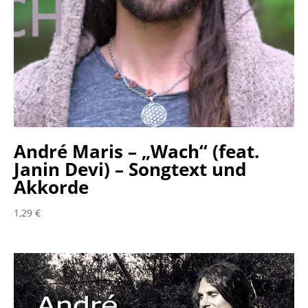
André Maris – „Wach“ (feat.
Janin Devi) – Songtext und
Akkorde
1,29
€