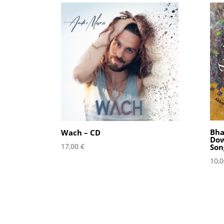
Bha
Wach – CD
Dow
17,00
€
Son
10,