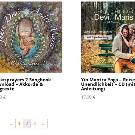
ktiprayers 2 Songbook
Yin Mantra Yoga – Reise
nload – Akkorde &
Unendlichkeit – CD (mit
gtexte
Anleitung)
00
€
17,00
€
←
1
2
3
→