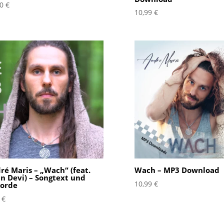
00
€
10,99
€
ré Maris – „Wach“ (feat.
Wach – MP3 Download
in Devi) – Songtext und
10,99
€
orde
9
€