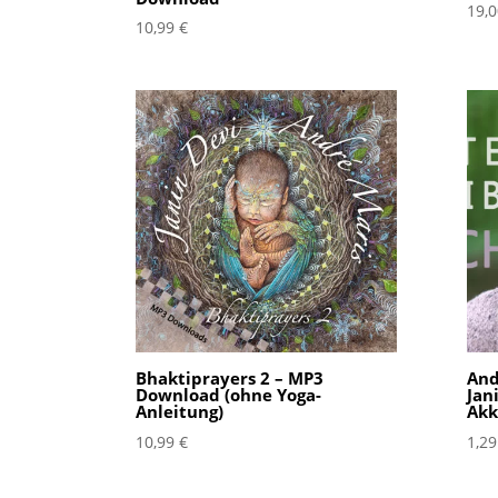
19,
10,99
€
Bhaktiprayers 2 – MP3
And
Download (ohne Yoga-
Jan
Anleitung)
Akk
10,99
€
1,2