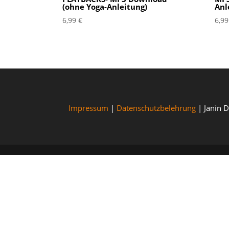
(ohne Yoga-Anleitung)
Anl
6,99
€
6,9
Impressum
|
Datenschutzbelehrung
| Janin 