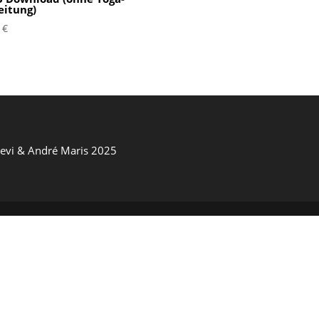
eitung)
9
€
Devi & André Maris 2025