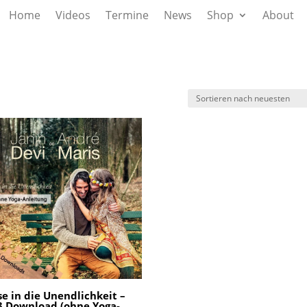
Home
Videos
Termine
News
Shop
About
se in die Unendlichkeit –
 Download (ohne Yoga-